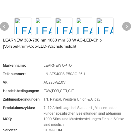
LEARNEW 380-780 nm 4060 mm 50 W AC-LED-Chip
[Vollspektrum-Cob-LED-Wachstumslicht
Markenname:
LEARNEW OPTO
Teilenummer:
LN-AFS40FS-P50AC-25H
VF:
AC220V±10V
Handelsbedingungen:
EXW,FOB,CFR,CIF
Zahlungsbedingungen:
T/T, Paypal, Western Union & Alipay
Produktionszyklus:
7–12 Arbeitstage bei Standard-, Massen- oder
kundenspezifischen Bestellungen sind abhängig
MOQ:
1000 Stück und Musterbestellungen für alle Stücke
sind möglich
Service:
OEM&ODM