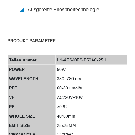
◪
Ausgereifte Phosphortechnologie
PRODUKT PARAMETER
Teilen ummer
LN-AFS40FS-P50AC-25H
POWER
50W
WAVELENGTH
380–780 nm
PPF
60-80 umol/s
VF
AC220V±10V
PF
>0.92
WHOLE SIZE
40*60mm
EMIT SIZE
25x25MM
VIEW ANGLE
120DEG