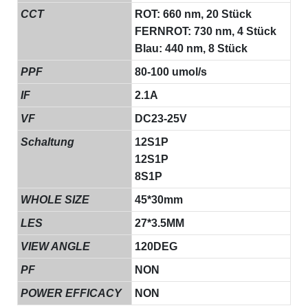
CCT
ROT: 660 nm, 20 Stück
FERNROT: 730 nm, 4 Stück
Blau: 440 nm, 8 Stück
PPF
80-100 umol/s
IF
2.1A
VF
DC23-25V
Schaltung
12S1P
12S1P
8S1P
WHOLE SIZE
45*30mm
LES
27*3.5MM
VIEW ANGLE
120DEG
PF
NON
POWER EFFICACY
NON