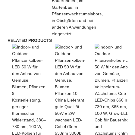
Bauernhöfen, im
Gartenbau, in
Pflanzenwachstumslabors,
in Obstgärten und bei
anderen Anwendungen
eingesetzt.
RELATED PRODUCTS
Vollspektrum-
Wachstums-Cob-
Kostenleistung,
China Lieferant
LED-Chips 660 nm,
geringer
gute Qualität
730 nm, 365 nm,
thermischer
50W ± 2W
100 W, Grow-LED-
Widerstand, 380–
wachsen LED-
Cob für Bauernhöfe
780 nm, 100 W,
Cob 473nm
und
LED-Kolben für
530nm 3000k
Wachstumslichtmarkt