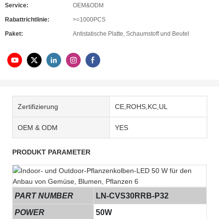
Service:
OEM&ODM
Rabattrichtlinie:
>=1000PCS
Paket:
Antistatische Platte, Schaumstoff und Beutel
Zertifizierung
CE,ROHS,KC,UL
OEM & ODM
YES
PRODUKT PARAMETER
PART NUMBER
LN-CVS30RRB-P32
POWER
50W